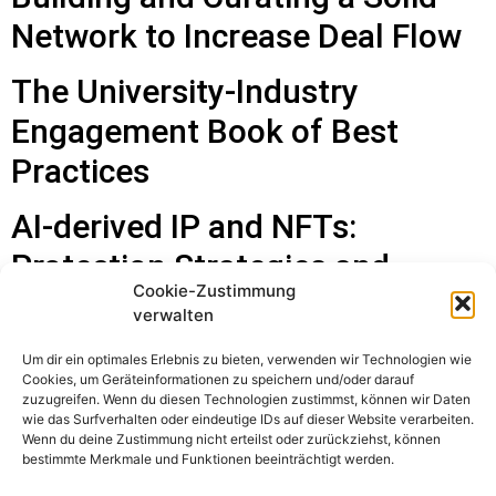
Network to Increase Deal Flow
The University-Industry
Engagement Book of Best
Practices
AI-derived IP and NFTs:
Protection Strategies and
Cookie-Zustimmung
Licensing Considerations
verwalten
Equity Terms and Distribution in
Um dir ein optimales Erlebnis zu bieten, verwenden wir Technologien wie
Cookies, um Geräteinformationen zu speichern und/oder darauf
University Start-Ups: A Best
zuzugreifen. Wenn du diesen Technologien zustimmst, können wir Daten
wie das Surfverhalten oder eindeutige IDs auf dieser Website verarbeiten.
Practice Collection
Wenn du deine Zustimmung nicht erteilst oder zurückziehst, können
bestimmte Merkmale und Funktionen beeinträchtigt werden.